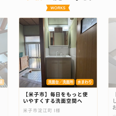
WORKS
装
洗面台／洗面所
水まわり
【米子市】毎日をもっと使
いやすくする洗面空間へ
お
米子市淀江町 I様