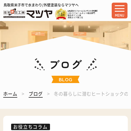
鳥取県米子市で水まわり/外壁塗装ならマツヤへ
MENU
ブログ
BLOG
ホーム
ブログ
冬の暮らしに潜むヒートショックの
お役立ちコラム