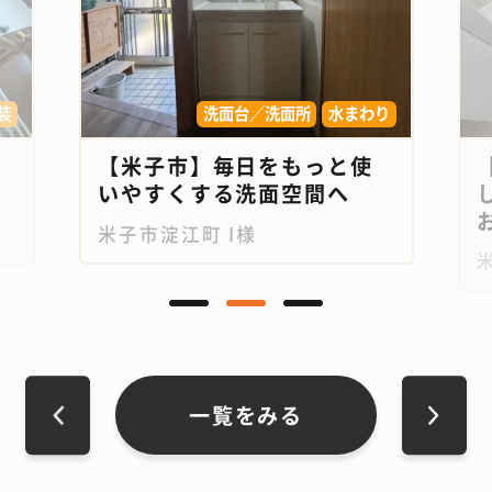
装
洗面台／洗面所
水まわり
【米子市】毎日をもっと使
いやすくする洗面空間へ
お
米子市淀江町 I様
一覧をみる