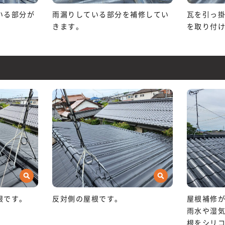
いる部分が
雨漏りしている部分を補修してい
瓦を引っ
きます。
を取り付
根です。
反対側の屋根です。
屋根補修
雨水や湿
根をシリ