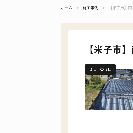
ホーム
施工事例
【米子市】雨
【米子市】