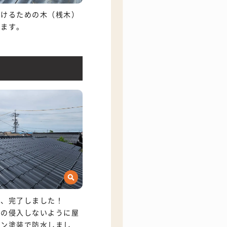
掛けるための木（桟木）
けます。
が、完了しました！
気の侵入しないように屋
コン塗装で防水しまし