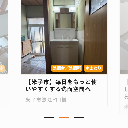
装
洗面台／洗面所
水まわり
【米子市】毎日をもっと使
いやすくする洗面空間へ
お
米子市淀江町 I様