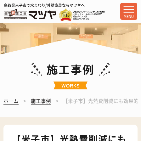
鳥取県米子市で水まわり/外壁塗装ならマツヤへ
MENU
施工事例
WORKS
ホーム
施工事例
【米子市】光熱費削減にも効果的
【米子市】光熱費削減にも