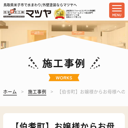
鳥取県米子市で水まわり/外壁塗装ならマツヤへ
MENU
施工事例
WORKS
ホーム
施工事例
【伯耆町】お嬢様からお母様への
【伯耆町】お嬢様からお母