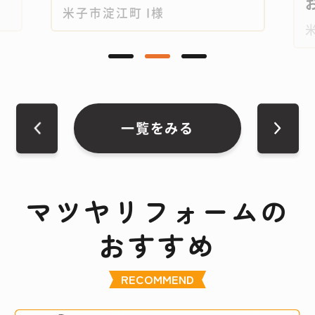
お
米子市淀江町 I様
一覧をみる
マツヤリフォームの
おすすめ
RECOMMEND