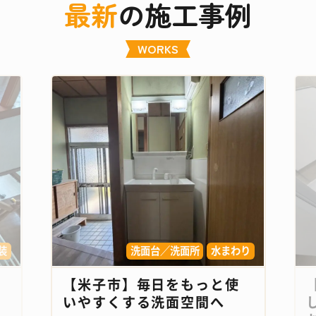
最新
の施工事例
WORKS
装
洗面台／洗面所
水まわり
【米子市】毎日をもっと使
いやすくする洗面空間へ