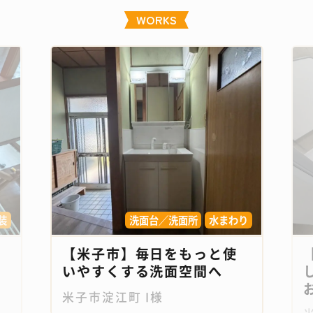
WORKS
装
洗面台／洗面所
水まわり
【米子市】毎日をもっと使
いやすくする洗面空間へ
お
米子市淀江町 I様