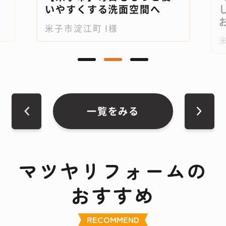
いやすくする洗面空間へ
お
米子市淀江町 I様
一覧をみる
マツヤリフォームの
おすすめ
RECOMMEND