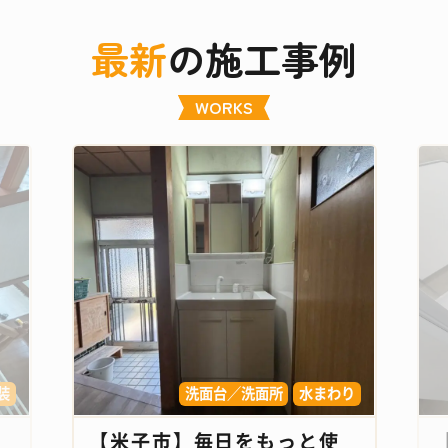
最新
の施工事例
WORKS
装
洗面台／洗面所
水まわり
【米子市】毎日をもっと使