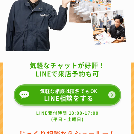
気軽なチャットが好評！
LINEで来店予約も可
気軽な相談は匿名でもOK
LINE相談をする
LINE受付時間 10:00-17:00
(平日・土曜日)
じっくり相談ならショールーム