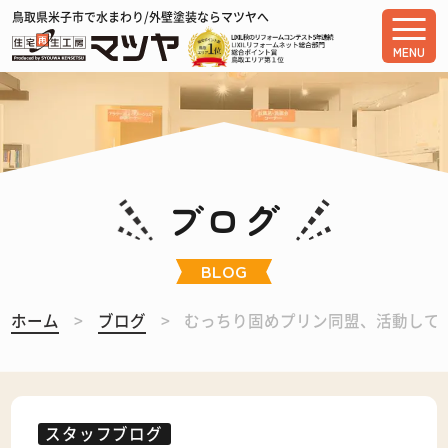
鳥取県米子市で水まわり/外壁塗装ならマツヤへ
MENU
ブログ
BLOG
ホーム
ブログ
むっちり固めプリン同盟、活動してき
スタッフブログ