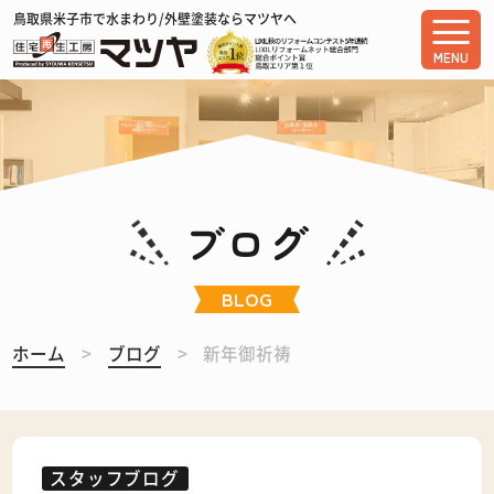
鳥取県米子市で水まわり/外壁塗装ならマツヤへ
MENU
ブログ
BLOG
ホーム
ブログ
新年御祈祷
スタッフブログ